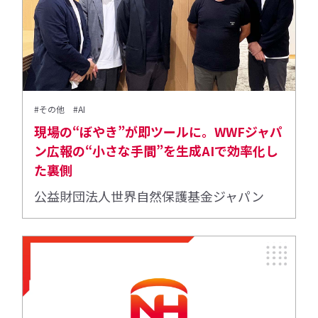
#その他
#AI
現場の“ぼやき”が即ツールに。WWFジャパ
ン広報の“小さな手間”を生成AIで効率化し
た裏側
公益財団法人世界自然保護基金ジャパン