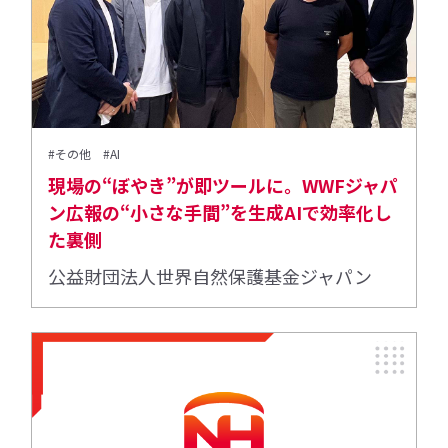
#その他
#AI
現場の“ぼやき”が即ツールに。WWFジャパ
ン広報の“小さな手間”を生成AIで効率化し
た裏側
公益財団法人世界自然保護基金ジャパン