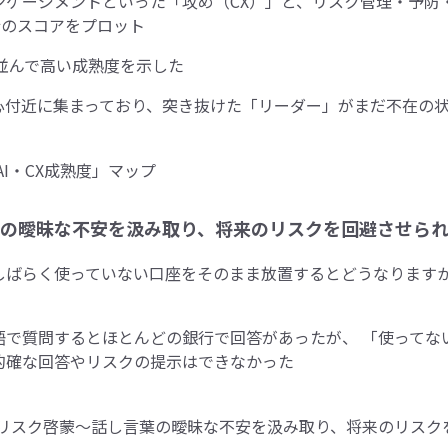
ンゲージメントといった「攻め（CX）」と、リスク管理・予防
行のスコアをプロット
並んで高い成熟度を示した
心付近に集まっており、突き抜けた「リーダー」がまだ不在の
の曖昧な不安を汲み取り、将来のリスクを回避させら
しばらく使っていない口座をそのまま放置するとどうなります
語で質問するとほとんどの銀行で回答があったが、 「使ってな
的確な回答やリスクの提示はできなかった