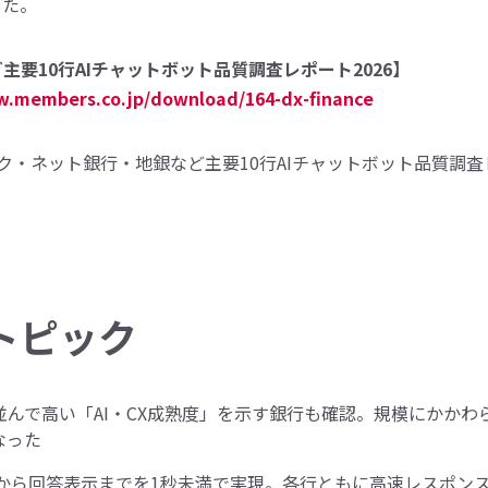
した。
要10行AIチャットボット品質調査レポート2026】
w.members.co.jp/download/164-dx-finance
トピック
んで高い「AI・CX成熟度」を示す銀行も確認。規模にかかわ
なった
力から回答表示までを1秒未満で実現。各行ともに高速レスポン