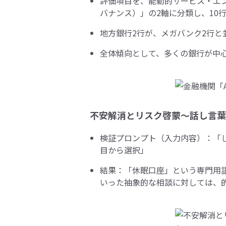
評価項目を、能動的サービス・エ
バナンス）」の2軸に分類し、10
地方銀行2行が、メガバンク2行と
全体傾向として、多くの銀行が中
不安解消とリスク啓蒙～話し言葉
検証プロンプト（入力内容）：「
目から選択」
結果：「休眠口座」という専門用
いった抽象的な相談に対しては、