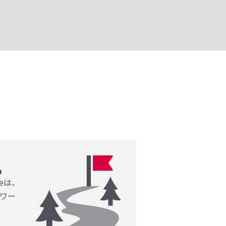
る
eは、
ワー