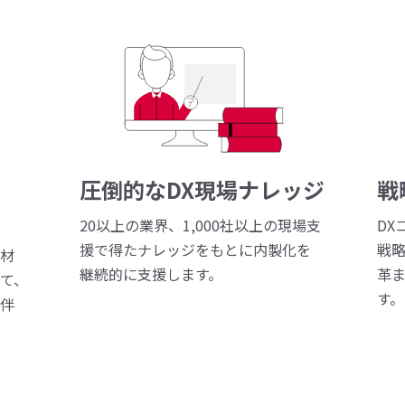
圧倒的なDX現場ナレッジ
戦
20以上の業界、1,000社以上の現場支
DX
援で得たナレッジをもとに内製化を
戦
材
継続的に支援します。
革
て、
す。
伴