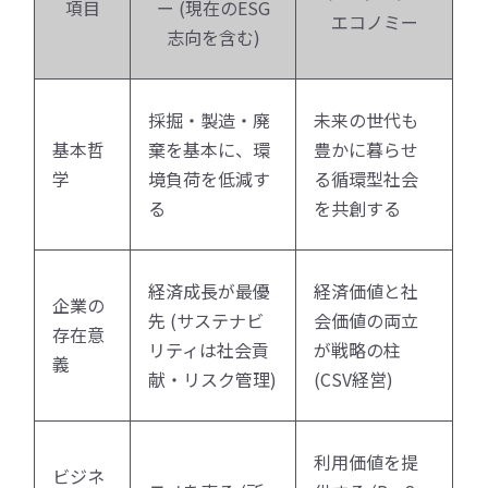
項目
ー (現在のESG
エコノミー
志向を含む)
採掘・製造・廃
未来の世代も
基本哲
棄を基本に、環
豊かに暮らせ
学
境負荷を低減す
る循環型社会
る
を共創する
経済成長が最優
経済価値と社
企業の
先 (サステナビ
会価値の両立
存在意
リティは社会貢
が戦略の柱
義
献・リスク管理)
(CSV経営)
利用価値を提
ビジネ