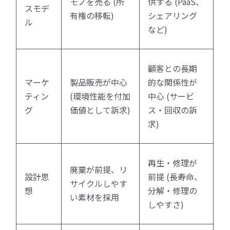
モノを売る (所
供する (PaaS、
スモデ
有権の移転)
シェアリング
ル
など)
顧客との長期
マーケ
製品販売が中心
的な関係性が
ティン
(環境性能を付加
中心 (サービ
グ
価値として訴求)
ス・回収の訴
求)
再生・修理が
廃棄が前提、リ
設計思
前提 (長寿命、
サイクルしやす
想
分解・修理の
い素材を採用
しやすさ)