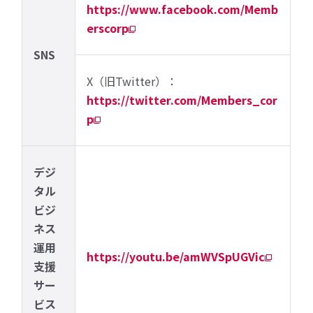
https://www.facebook.com/Memb
erscorp
SNS
X（旧Twitter）：
https://twitter.com/Members_cor
p
デジ
タル
ビジ
ネス
運用
https://youtu.be/amWVSpUGVic
支援
サー
ビス