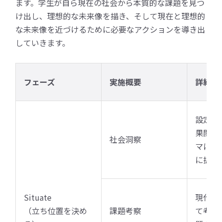
ます。学生が自ら現在の社会から本質的な課題を見つ
け出し、理想的な未来像を描き、そして現在と理想的
な未来像を近づけるために必要なアクションを導き出
していきます。
フェーズ
実施概要
詳細
設定さ
果関係
社会洞察
マに対
に捉え
Situate
現代社
（立ち位置を決め
課題考察
て考察