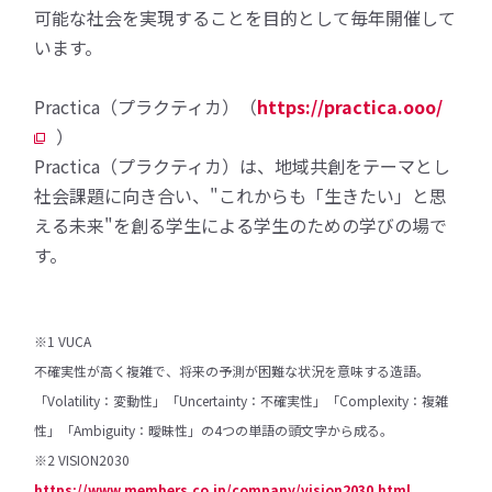
可能な社会を実現することを目的として毎年開催して
います。
Practica（プラクティカ）（
https://practica.ooo/
）
Practica（プラクティカ）は、地域共創をテーマとし
社会課題に向き合い、"これからも「生きたい」と思
える未来"を創る学生による学生のための学びの場で
す。
※1 VUCA
不確実性が高く複雑で、将来の予測が困難な状況を意味する造語。
「Volatility：変動性」「Uncertainty：不確実性」「Complexity：複雑
性」「Ambiguity：曖昧性」の4つの単語の頭文字から成る。
※2 VISION2030
https://www.members.co.jp/company/vision2030.html