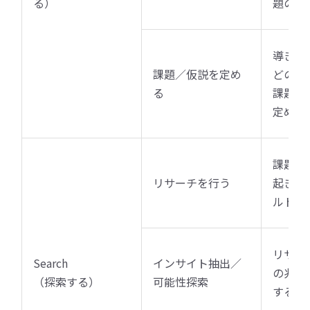
る）
題の所
導き出
課題／仮説を定め
どの分
る
課題解
定めて
課題仮
リサーチを行う
起きて
ルドワ
リサー
Search
インサイト抽出／
の兆し
（探索する）
可能性探索
する未