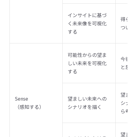
インサイトに基づ
得られ
く未来像を可視化
ついて
する
可能性からの望ま
今後起
しい未来を可視化
と思え
する
望まし
Sense
望ましい未来への
シナリ
（感知する）
シナリオを描く
ら考え
望まし