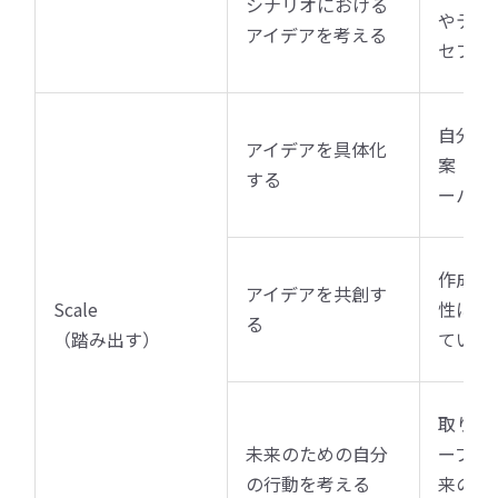
シナリオにおける
やテー
アイデアを考える
セプト
自分た
アイデアを具体化
案（コ
する
ーパー
作成し
アイデアを共創す
Scale
性につ
る
（踏み出す）
ていき
取り組
未来のための自分
ープ、
の行動を考える
来の実