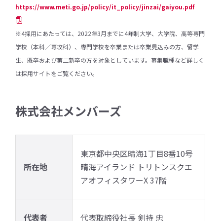
https://www.meti.go.jp/policy/it_policy/jinzai/gaiyou.pdf
※4採用にあたっては、2022年3月までに4年制大学、大学院、高等専門
学校（本科／専攻科）、専門学校を卒業または卒業見込みの方、留学
生、既卒および第二新卒の方を対象としています。募集職種など詳しく
は採用サイトをご覧ください。
株式会社メンバーズ
東京都中央区晴海1丁目8番10号
所在地
晴海アイランド トリトンスクエ
アオフィスタワーX 37階
代表者
代表取締役社長 剣持 忠