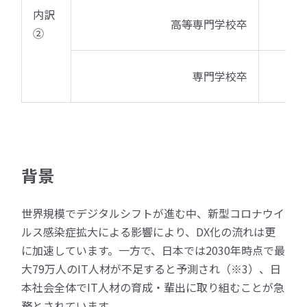
内訳
高等専門学校卒
3
②
専門学校卒
4
背景
世界規模でデジタルシフトが進む中、新型コロナウイ
ルス感染症拡大による影響により、DX化の流れは更
に加速しています。一方で、日本では2030年時点で最
大79万人のIT人材が不足すると予測され（※3）、日
本社会全体でIT人材の育成・輩出に取り組むことが急
務とされています。