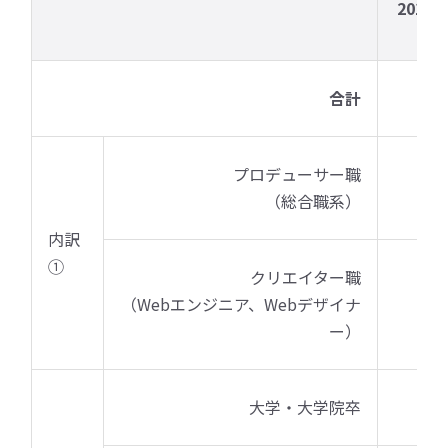
2017
合計
13
プロデューサー職
4
（総合職系）
内訳
①
クリエイター職
（Webエンジニア、Webデザイナ
9
ー）
大学・大学院卒
5