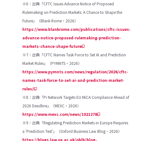
※6：出典「CFTC Issues Advance Notice of Proposed
Rulemaking on Prediction Markets: A Chance to Shape the
Future」（Blank Rome・2026）
https://www.blankrome.com/publications/cftc-issues-
advance-notice-proposed-rulemaking-prediction-
markets-chance-shape-future
※7：出典「CFTC Names Task Force to Set AI and Prediction
Market Rules」（PYMNTS・2026）
https://www.pymnts.com/news/regulation/2026/cftc-
names-task-force-to-set-ai-and-prediction-market-
rules/
※8：出典「Pi Network Targets EU MiCA Compliance Ahead of
2026 Deadline」（MEXC・2026）
https://www.mexc.com/news/1021270
※9：出典「Regulating Prediction Markets in Europe Requires
a 'Prediction Test'」（Oxford Business Law Blog・2026）
https://blogs.law.ox.ac.uk/oblb/blog-