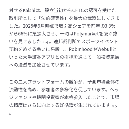
対するKalshiは、設立当初からCFTCの認可を受けた
取引所として「法的確実性」を最大の武器にしてきま
した。2025年9月時点で取引高シェアを前年の3.3%
から66%に急拡大させ、一時はPolymarketを凌ぐ勢
いを見せました
。連邦裁判所でスポーツイベント
※4
契約をめぐる争いに勝訴し、RobinhoodやWebullと
いった大手証券アプリとの提携を通じて一般投資家層
への浸透を加速させています。
この二大プラットフォームの競争が、予測市場全体の
流動性を高め、参加者の多様化を促しています。ヘッ
ジファンドや機関投資家が本格参入したことで、市場
の精度はさらに向上する好循環が生まれています
※5
。