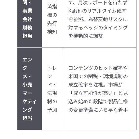
関・
て、月次レポートを待たず
済指
事業
Kalshiのリアルタイム確率
標の
会社
を参照。為替変動リスクに
先行
財務
対するヘッジのタイミング
検知
担当
を機動的に調整
エン
タ
トレ
コンテンツのヒット確率や
メ・
ン
米国での関税・環境規制の
小売
ド・
成立確率を注視。市場が
マー
法規
「成立可能性が高い」と見
ケティ
制の
込み始めた段階で製品仕様
ング
予測
の変更準備にいち早く着手
担当