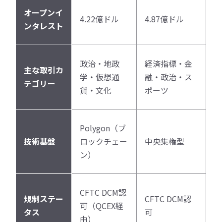
オープンイ
4.22億ドル
4.87億ドル
ンタレスト
政治・地政
経済指標・金
主な取引カ
学・仮想通
融・政治・ス
テゴリー
貨・文化
ポーツ
Polygon（ブ
技術基盤
ロックチェー
中央集権型
ン）
CFTC DCM認
規制ステー
CFTC DCM認
可（QCEX経
タス
可
由）