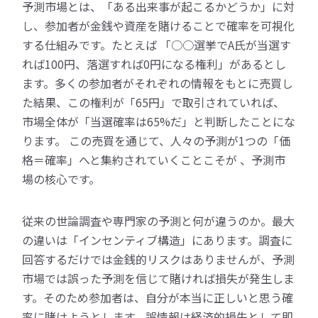
予測市場とは、「ある出来事が起こるかどうか」に対
し、参加者が金銭や資産を賭けることで確率を可視化
する仕組みです。たとえば 「○○選挙でA氏が当選す
れば100円、落選すれば0円になる権利」があるとし
ます。多くの参加者がそれぞれの情報をもとに売買し
た結果、この権利が「65円」で取引されていれば、
市場全体が「当選確率は65%だ」と判断したことにな
ります。 この売買を通じて、人々の予測が1つの「価
格＝確率」へと集約されていくことこそが 、予測市
場の核心です。
従来の世論調査や専門家の予測と何が違うのか。最大
の違いは「インセンティブ構造」にあります。調査に
回答するだけでは金銭的リスクはありませんが、予測
市場では誤った予測を信じて賭ければ損失が発生しま
す。そのため参加者は、自分が本当に正しいと思う確
率に賭けようとします。誤情報は経済的損失として即