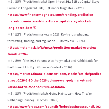
※2：出典「Prediction Market Open Interest Hits $1B as Capital Stays
Locked in Long-Dated Bets」（Finance Magnates・2026）
https://www.financemagnates.com/trending/prediction-
market-open-interest-hits-1b-as-capital-stays-locked-in-
long-dated-bets/
※3：出典「Prediction markets in 2026: Key trends reshaping
forecasting, trading, and regulation」（MetaMask・2026）
https://metamask.io/ja/news/prediction-market-overview-
trends-2026
※4：出典「The 2026 Volume War: Polymarket and Kalshi Battle for
the Future of InfoFi」（FinancialContent・2026）
https://markets.financialcontent.com/stocks/article/predict
street-2026-1-30-the-2026-volume-war-polymarket-and-
kalshi-battle-for-the-future-of-infofi
※5：出典「Prediction Markets Going Mainstream: How They're
Reshaping Finance」（Forbes・2026）
https://www.forbes.com/councils/forbesbusinesscouncil/202