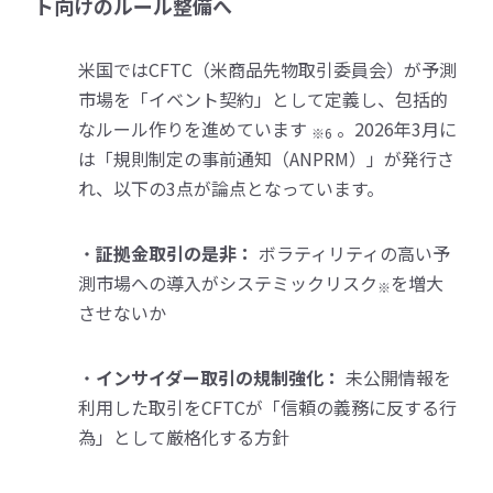
ト向けのルール整備へ
米国ではCFTC（米商品先物取引委員会）が予測
市場を「イベント契約」として定義し、包括的
なルール作りを進めています
。2026年3月に
※6
は「規則制定の事前通知（ANPRM）」が発行さ
れ、以下の3点が論点となっています。
・
証拠金取引の是非：
ボラティリティの高い予
測市場への導入がシステミックリスク
を増大
※
させないか
・
インサイダー取引の規制強化：
未公開情報を
利用した取引をCFTCが「信頼の義務に反する行
為」として厳格化する方針