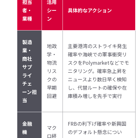
担当
活用
者・
シー
具体的なアクション
業種
ン
製造
地政
主要港湾のストライキ発生
業・
学・
確率や海峡での軍事衝突リ
商社
物流
スクをPolymarketなどでモ
サプ
リス
ニタリング。確率急上昇を
ライ
クの
ニュースより数日早く検知
チェ
早期
し、代替ルートの確保や在
ーン担
回避
庫積み増しを先手で実行
当
金融
FRBの利下げ確率や新興国
マク
機
のデフォルト懸念につい
ロ経