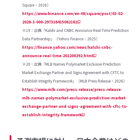
Square・2026）
https://www.binance.com/en-IN/square/post/03-02-
2026-3-000-297316415062161
※19：出典「Kalshi and CNBC Announce Real-Time Prediction
Data Partnership」（Yahoo Finance・2025）
https://finance.yahoo.com/news/kalshi-cnbc-
announce-real-time-201200292.html
※20：出典「MLB Names Polymarket Exclusive Prediction
Market Exchange Partner and Signs Agreement with CFTC to
Establish Integrity Framework」（MLB Press Release・2026）
https://www.mlb.com/press-release/press-release-
mlb-names-polymarket-exclusive-prediction-market-
exchange-partner-and-signs-agreement-with-cftc-to-
establish-integrity-framework