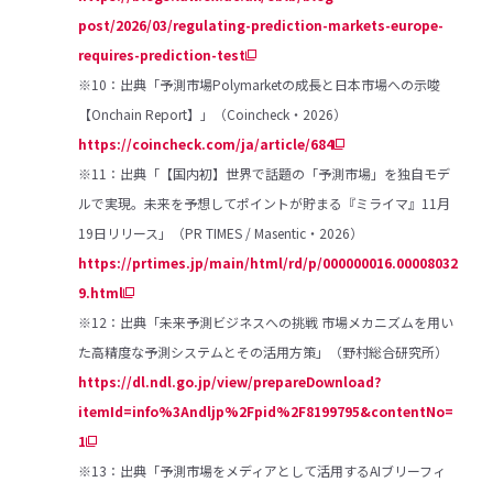
post/2026/03/regulating-prediction-markets-europe-
requires-prediction-test
※10：出典「予測市場Polymarketの成長と日本市場への示唆
【Onchain Report】」（Coincheck・2026）
https://coincheck.com/ja/article/684
※11：出典「【国内初】世界で話題の「予測市場」を独自モデ
ルで実現。未来を予想してポイントが貯まる『ミライマ』11月
19日リリース」（PR TIMES / Masentic・2026）
https://prtimes.jp/main/html/rd/p/000000016.00008032
9.html
※12：出典「未来予測ビジネスへの挑戦 市場メカニズムを用い
た高精度な予測システムとその活用方策」（野村総合研究所）
https://dl.ndl.go.jp/view/prepareDownload?
itemId=info%3Andljp%2Fpid%2F8199795&contentNo=
1
※13：出典「予測市場をメディアとして活用するAIブリーフィ