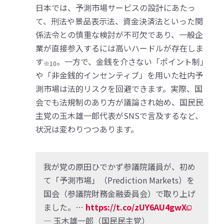
日本では、予測市場サービスの設計にあたっ
て、刑法や景品表示法、資金決済法といった関
係法令との慎重な検討が不可欠であり、一般企
業が直接参入するには高いハードルが存在しま
す
。一方で、金銭を介さない「ポイント制」
※10
や「非金銭的インセンティブ」を用いた社内予
測市場は法的リスクを回避できます。実際、国
会でも法規制のあり方が議論され始め、国民民
主党の玉木雄一郎代表がSNSで言及するなど、
状況は変わりつつあります。
我が党の原田ひでかず参議院議員が、初め
て「予測市場」（Prediction Markets）を
国会（参議院財務金融委員会）で取り上げ
ました。…
https://t.co/zUY6AU4gwX
— 玉木雄一郎（国民民主党）