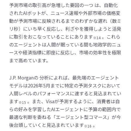
予測市場の取引高が急増した要因の一つ は、自動化
されたAIボットが、ニュース速報や外部市場の価格変
動が予測市場に反映されるまでのわずかな遅れ（数ミ
リ秒）にいち早く反応し、利ざやを獲得しようと活発
に取引をおこなっていることにあります
。これら
※14
のエージェントは人間が眠っている間も地政学的ニュ
ースや経済指標に即座に反応し、市場の効率性を極限
まで高めています。
J.P. Morganの 分析によれば、最先端のエージェント
モデルは2026年5月までに特定の予測タスクにおいて
人間レベルのパフォーマンスに達すると見込まれてい
ます
。また、Visaが予測するように、消費者は自
※15
らの好みを学習したAIエージェントに予算の範囲内で
最適な判断を委ねる「エージェント型コマース」が今
後台頭していくと見込まれています
。
※16