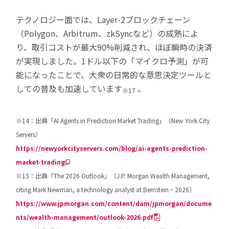
テクノロジー面では、Layer-2ブロックチェーン
（Polygon、Arbitrum、zkSyncなど）の成熟によ
り、取引コストが最大90%削減され、ほぼ瞬時の決済
が実現しました。1ドル以下の「マイクロ予測」が可
能になったことで、大衆の日常的な意思決定ツールと
しての普及も加速しています
。
※17
※14：出典「AI Agents in Prediction Market Trading」（New York City
Servers）
https://newyorkcityservers.com/blog/ai-agents-prediction-
market-trading
※15：出典「The 2026 Outlook」（J.P. Morgan Wealth Management,
citing Mark Newman, a technology analyst at Bernstein・2026）
https://www.jpmorgan.com/content/dam/jpmorgan/docume
nts/wealth-management/outlook-2026.pdf