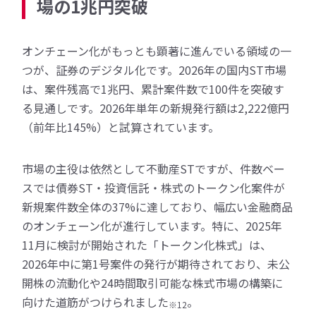
場の1兆円突破
オンチェーン化がもっとも顕著に進んでいる領域の一
つが、証券のデジタル化です。2026年の国内ST市場
は、案件残高で1兆円、累計案件数で100件を突破す
る見通しです。2026年単年の新規発行額は2,222億円
（前年比145%）と試算されています。
市場の主役は依然として不動産STですが、件数ベー
スでは債券ST・投資信託・株式のトークン化案件が
新規案件数全体の37%に達しており、幅広い金融商品
のオンチェーン化が進行しています。特に、2025年
11月に検討が開始された「トークン化株式」は、
2026年中に第1号案件の発行が期待されており、未公
開株の流動化や24時間取引可能な株式市場の構築に
向けた道筋がつけられました
。
※12