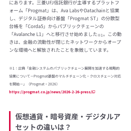
にあります。三菱UFJ信託銀行が主導するプラットフ
ォーム「Progmat」は、Ava LabsやDatachainと協業
し、デジタル証券向け基盤「Progmat ST」の分散型
台帳を「Corda5」からパブリックチェーンの
「Avalanche L1」へと移行させ始めました
。この動
※1
きは、金融の流動性が閉じたネットワークからオープ
ンな環境へと解放されたことを象徴しています。
※1：出典「金融システムのパブリックチェーン展開を加速する戦略的
協業について－Progmat基盤のマルチチェーン化・クロスチェーン対応
を開始－」（Progmat・2026）
https://progmat.co.jp/news/2026-2-26-press/
仮想通貨・暗号資産・デジタルア
セットの違いは？