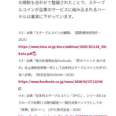
の規制も合わせて整備されたことで、ステーブ
ルコインが企業のサービスに組み込まれるハー
ドルは着実に下がっています。
※2：出典「ステーブルコインの展開」（国際通貨研究所・
2025）
https://www.iima.or.jp/docs/webinar/2025/251128_Shi
bata.pdf
※3：出典「独立系運用会社fundnote、「匠のファンド あけぼ
の」未上場株投資第一号として日本円ステーブルコインのJPYC
社へ出資」（株式会社fundnote・2026）
https://www.fundnote.co.jp/news/2026/02/27/12136/
※4：出典「日本円ステーブルコイン「JPYC」、シリーズB 1st
クローズで総額17.8億円調達へー国内決済インフラとしての
「実需」拡大へー」（JPYC株式会社・2026）