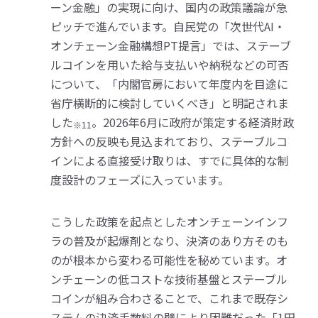
ーン金融」の実現に向け、国内の政策議論が急
ピッチで進んでいます。自民党の「次世代AI・
オンチェーン金融構想PT提言」では、ステーブ
ルコインを用いた給与支払いや納税などの可否
について、「内閣官房において年度内を目途に
省庁横断的に検討していくべき」と明記されま
した
。2026年6月に政府が策定する経済財政
※11
方針への反映も見込まれており、ステーブルコ
インによる直接受け取りは、すでに具体的な制
度設計のフェーズに入っています。
こうした政策を起点としたオンチェーンインフ
ラの普及が起爆剤となり、決済のあり方そのも
のが根本から変わる可能性を秘めています。オ
ンチェーンの低コストな技術基盤とステーブル
コインが組み合わさることで、これまで既存シ
ステムの決済手数料の壁により困難だった「1円