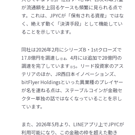
※3
が流通額を上回るケースも頻繁に見られる点で
す。これは、JPYCが「保有される資産」ではな
く、絶えず動く「決済手段」として機能してい
ることを示しています。
同社は2026年2月にシリーズB・1stクローズで
17.8億円を調達し
、4月には追加で28億円の
※4
調達を完了しています
。リード投資家のアス
※5
テリアのほか、JR西日本イノベーションズ、
bitFlyer Holdingsといった異業種のプレイヤー
が名を連ねる点は、ステーブルコインが金融セ
クター単独の話ではなくなっていることを示し
ています。
また、2026年5月より、LINEアプリ上でJPYCが
利用可能になり、この金融の枠を超えた動き