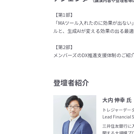
（講演内容や登壇者等
【第1部】
「MAツール入れたのに効果が出ない
ルと、生成AIが変える効果の出る最
【第2部】
メンバーズのDX推進支援体制のご紹
登壇者紹介
大内 伸幸 氏
トレジャーデー
Lead Financial 
三井住友銀行に
関する大規模プ