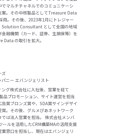
中でマルチチャネルでのコミュニケーシ
。その中核製品としてTreasure Data
に採用。その後、2023年1月にトレジャー
lution Consultant として全国の地域
び金融機関（カード、証券、生損保等）を
re Data の取引を拡大。
ーズ
ンパニー エバンジェリスト
ィング株式会社に入社後、営業を経て
た製品プロモーション、サイト運営を担当
広告賞ブロンズ賞や、SDA賞サインデザイ
受賞。その後、グルメぴあネットワーク
タでは法人営業を担当。 株式会社メンバ
Sツールを活用したCRM構築MAの活用支援
営業窓口を担当し、現在はエバンジェリ