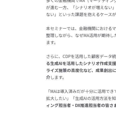
多くの金融機関でMA（マーケティン
が進む一方、
「シナリオが増えない
ない」といった課題を抱える
ケース
本セミナーでは、金融機関における
整理しながら、
なぜMA活用が期待し
ます。
さらに、CDPを活用した顧客データ
る生成AIを活
用したシナリオ作成支
ライズ施策の高度化など、
成果創出
介
します。
「MAは導入済みだが十分に活用でき
拡大したい」「
生成AIの活用方法を
ィング担当者・DX推進担当者
の皆さ