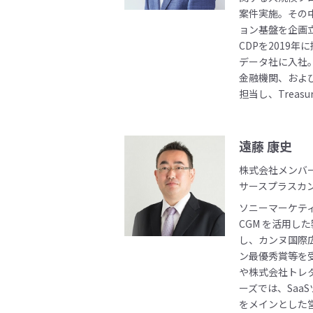
案件実施。その
ョン基盤を企画立案
CDPを2019年
データ社に入社。So
金融機関、およ
担当し、Treasu
遠藤 康史
株式会社メンバ
サースプラスカ
ソニーマーケテ
CGM を活用し
し、カンヌ国際
ン最優秀賞等を
や株式会社トレ
ーズでは、Saa
をメインとした