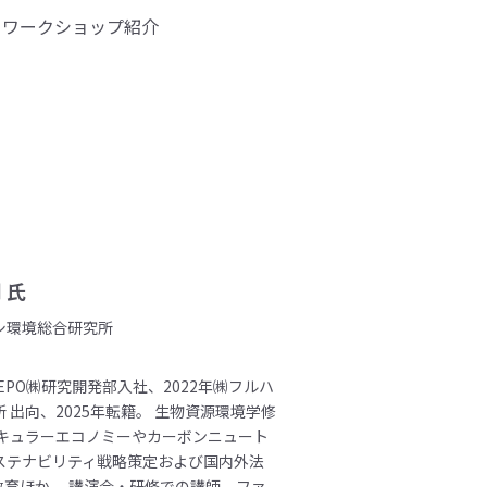
るワークショップ紹介
 氏
シ環境総合研究所
シEPO㈱研究開発部入社、2022年㈱フルハ
 出向、2025年転籍。 生物資源環境学修
ーキュラーエコノミーやカーボンニュート
ステナビリティ戦略策定および国内外法
教育ほか。 講演会・研修での講師、ファ