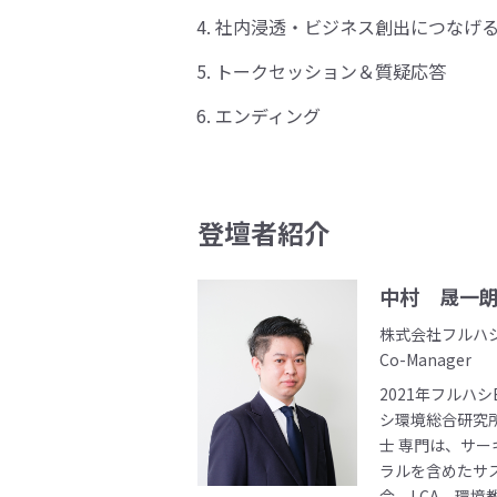
社内浸透・ビジネス創出につなげ
トークセッション＆質疑応答
エンディング
登壇者紹介
中村 晟一朗
株式会社フルハ
Co-Manager
2021年フルハ
シ環境総合研究所
士 専門は、サ
ラルを含めたサ
令、LCA、環境