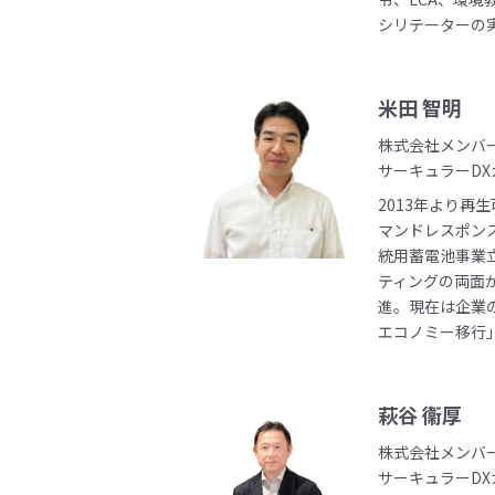
シリテーターの
米田 智明
株式会社メンバ
サーキュラーD
2013年より再
マンドレスポンス
統用蓄電池事業
ティングの両面
進。現在は企業
エコノミー移行
萩谷 衞厚
株式会社メンバ
サーキュラーDX