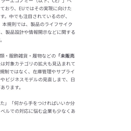
ラーエコノミー（以下、CE）」へ
ており、EUではその実現に向けた
ます。中でも注目されているのが、
。本規則では、製品のライフサイク
に、製品設計や情報開示などに関する
す。
衣類・服飾雑貨・履物などの
「未販売
後は対象カテゴリの拡大も見込まれて
境規制ではなく、在庫管理やサプライ
計やビジネスモデルの見直しまで、日
があります。
いた」「何から手をつければいいか分
レベルでの対応に悩む企業も少なくあ