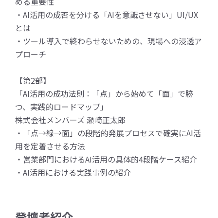
める重要性
・AI活用の成否を分ける「AIを意識させない」UI/UX
とは
・ツール導入で終わらせないための、現場への浸透ア
プローチ
【第2部】
「AI活用の成功法則：「点」から始めて「面」で勝
つ、実践的ロードマップ」
株式会社メンバーズ 瀬崎正太郎
・「点→線→面」の段階的発展プロセスで確実にAI活
用を定着させる方法
・営業部門におけるAI活用の具体的4段階ケース紹介
・AI活用における実践事例の紹介
登壇者紹介