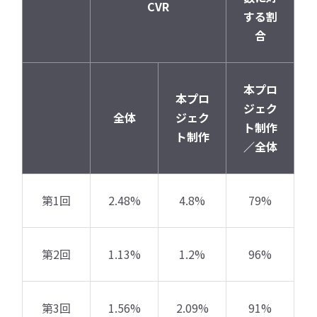
CVR
する割
合
本プロ
本プロ
ジェク
全体
ジェク
ト制作
ト制作
／全体
第1回
2.48%
4.8%
79%
第2回
1.13%
1.2%
96%
第3回
1.56%
2.09%
91%