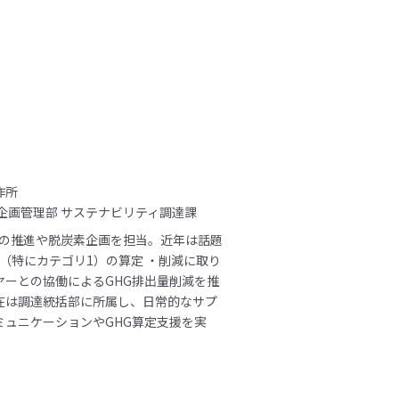
作所
企画管理部 サステナビリティ調達課
001の推進や脱炭素企画を担当。近年は話題
e3（特にカテゴリ1）の算定 ・削減に取り
ヤーとの協働によるGHG排出量削減を推
在は調達統括部に所属し、日常的なサプ
ミュニケーションやGHG算定支援を実