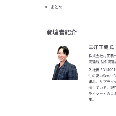
まとめ
登壇者紹介
三好 正蔵 氏
株式会社村田製
調達統括部 調達
入社後ISO14
性の高いScop
組み、サプライ
進している。現
ライヤーとのコ
施。