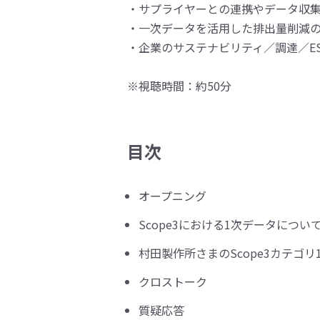
・サプライヤーとの連携やデータ収
・一次データを活用した排出量削減
・企業のサステナビリティ／調達／E
※視聴時間：約50分
目次
オープニング
Scope3における1次データについ
村田製作所さまのScope3カテゴ
クロストーク
質疑応答