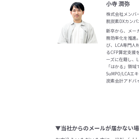
小寺 潤弥
株式会社メンバ
脱炭素DXカンパ
新卒から、メーカ
務効率化を推進
び、LCA専門
るCFP算定支援
ーズに在籍し、
「はかる」領域
SuMPO/LCA
炭素会計アドバ
▼当社からのメールが届かない場