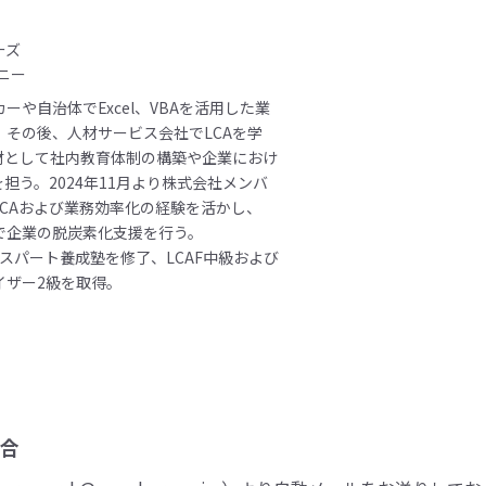
ーズ
ニー
ーや自治体でExcel、VBAを活用した業
。その後、人材サービス会社でLCAを学
人材として社内教育体制の構築や企業におけ
を担う。2024年11月より株式会社メンバ
LCAおよび業務効率化の経験を活かし、
で企業の脱炭素化支援を行う。
エキスパート養成塾を修了、LCAF中級および
イザー2級を取得。
合