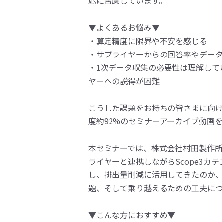
応に苦慮しています。
▼よくあるお悩み▼
・算定精度に限界や不安を感じる
・サプライヤーからの回答率やデー
・1次データ収集の必要性は理解して
ヤーへの説得が困難
こうした課題をお持ちの皆さまに向けて
度約92%のセミナーアーカイブ動画
本セミナーでは、株式会社村田製作
ライヤーと連携しながらScope3カ
し、排出量削減に活用してきたのか
題、そして乗り越えるための工夫に
▼こんな方におすすめ▼