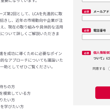
す重要になっています。
メールアド
ーズ第2回として、LCAを先進的に取
お招きし、近年の市場動向や企業が注
まえ、現在の取り組みや具体的な活用
電話番号
題について詳しくご解説いただきま
個人情報保
推進を成功に導くために必要なポイン
ついて」に
体的なアプローチについても議論いた
の一助としてぜひご覧ください。
お持ちの方
策を模索している方
知りたい方
例を学びたい方