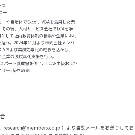
ーズ
ニー
ーや自治体でExcel、VBAを活用した業
。その後、人材サービス会社でLCAを学
人材として社内教育体制の構築や企業におけ
を担う。2024年11月より株式会社メンバ
LCAおよび業務効率化の経験を活かし、
で企業の脱炭素化支援を行う。
エキスパート養成塾を修了、LCAF中級および
イザー2級を取得。
合
esearch@members.co.jp ）より自動メールをお送りして