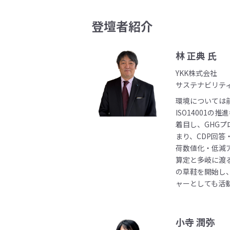
登壇者紹介
林 正典 氏
YKK株式会社
サステナビリティ
環境については前
ISO14001
着目し、GHGプ
まり、CDP回
荷数値化・低減ア
算定と多岐に渡
の草鞋を開始し
ャーとしても活
小寺 潤弥