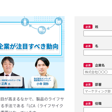
姓
名
企業名
部署
注目が高まるなかで、製品のライフサ
役職
る手法である「LCA（ライフサイク