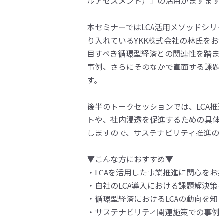
ルアセスメント）」の活用がますま
本セミナーではLCA活用メソッドシリ
り入れているYKK株式会社の林氏を
目すべき循環型経済との関連性を踏
事例、さらにそのなかで直面する課
す。
後半のトークセッションでは、LCA
トや、社内浸透を促進するための具
しますので、サステナビリティ推進
▼こんな方におすすめ▼
・LCAを活用した事業推進に関心を
・自社のLCA導入における課題解決
・循環型経済におけるLCAの動向を
・サステナビリティ関連施策での事