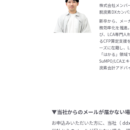
株式会社メンバ
脱炭素DXカンパ
新卒から、メーカ
務効率化を推進
び、LCA専門
るCFP算定支援
ーズに在籍し、
「はかる」領域
SuMPO/LCA
炭素会計アドバ
▼当社からのメールが届かない場
お申込みいただいた方に、当社（ ddx_r