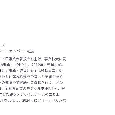
ーズ
パニー カンパニー社長
にてIT事業の新規立ち上げ、事業拡大に貢
Web事業にて独立し、2012年に事業売却。
社にて事業・経営に対する戦略立案に従
見をもとに業界課題を改善した実績が認め
への登壇や業界紙への寄稿を行う。 メン
は、金融系企業のデジタル支援PJTや、銀
に向けた高速アジャイルチームの立ち上
JTを兼任し、2024年にフォーアドカンパ
。