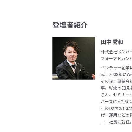
登壇者紹介
田中 秀和
株式会社メンバ
フォーアドカン
ベンチャー企業
献。2008年に
その後、事業会
事。Webの知
られ、セミナー
バーズに入社後
行のDX内製化
げ・運用などのP
ニー社長に就任