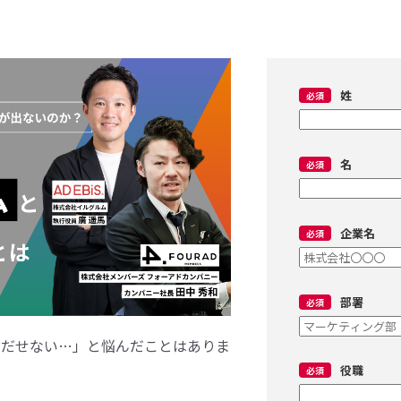
姓
名
企業名
部署
いだせない…」と悩んだことはありま
役職