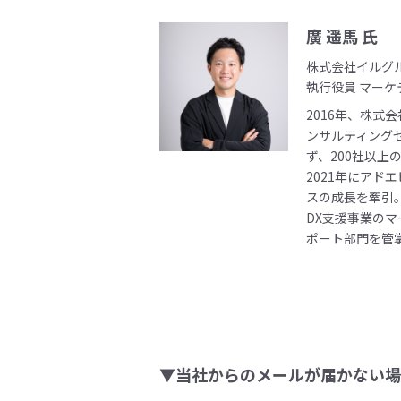
廣 遥馬 氏
株式会社イルグ
執行役員 マーケ
2016年、株式
ンサルティング
ず、200社以
2021年にアド
スの成長を牽引
DX支援事業の
ポート部門を管
▼当社からのメールが届かない場