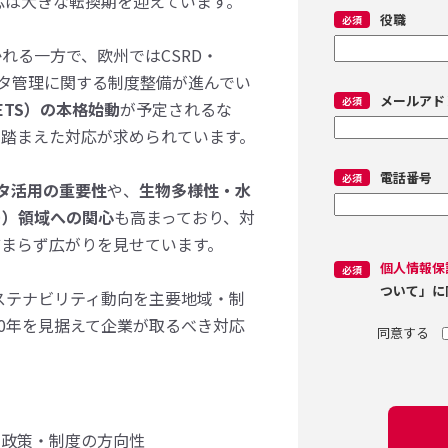
対応は大きな転換期を迎えています。
役職
れる一方で、欧州ではCSRD・
ータ管理に関する制度整備が進んでい
メールアド
ETS）の本格始動
が予定されるな
を踏まえた対応が求められています。
電話番号
ータ活用の重要性
や、
生物多様性・水
ー）領域への関心
も高まっており、対
どまらず広がりを見せています。
個人情報保
ついて」に
サステナビリティ動向を主要地域・制
30年を見据えて企業が取るべき対応
ィ政策・制度の方向性