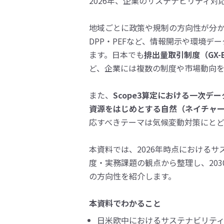
2026年、企業のサステナビリティ
地域ごとに政策や規制の方向性が分か
DPP・PEFなど、情報開示や環境デ
ます。日本でも
排出量取引制度（GX-
ど、企業には複数の制度や市場動向
また、
Scope3算定における一次デ
資源をはじめとする自然（ネイチャ
応すべきテーマは気候変動対策にと
本資料では、2026年時点における
度・実務課題の観点から整理し、20
の方向性を紹介します。
本資料でわかること
日米欧中におけるサステナビリテ