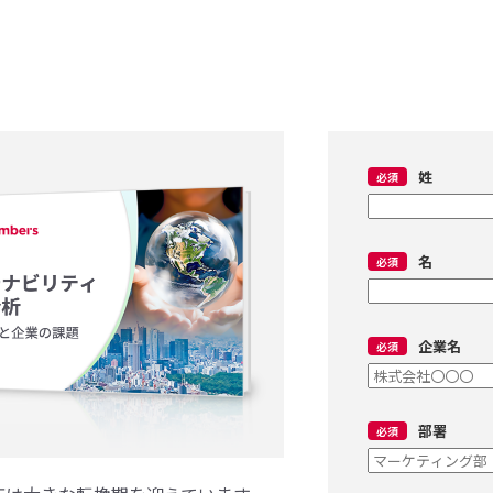
姓
名
企業名
部署