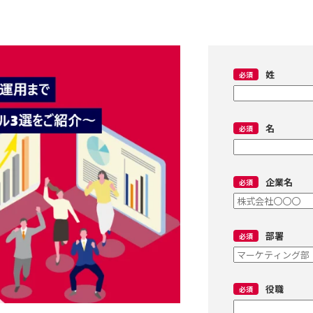
姓
名
企業名
部署
役職