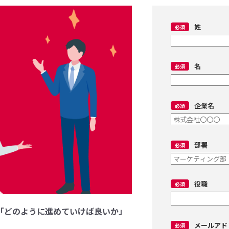
姓
名
企業名
部署
役職
「どのように進めていけば良いか」
メールアド