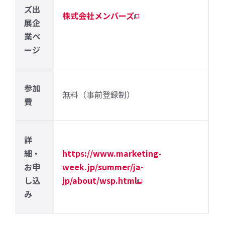
ズ出
株式会社メンバーズ
展企
業ペ
ージ
参加
無料（事前登録制）
費
詳
細・
https://www.marketing-
お申
week.jp/summer/ja-
し込
jp/about/wsp.html
み