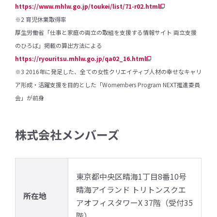
https://www.mhlw.go.jp/toukei/list/71-r02.html
※2 育児休業取得率
厚生労働省「仕事と家庭の両立の取組を支援する情報サイト 両立支援
のひろば」掲載の算出方法による
https://ryouritsu.mhlw.go.jp/qa02_16.html
※3 2016年に発足した、全ての女性クリエイティブ人材の幸せなキャリ
ア形成・活躍支援を目的とした「Womembers Program NEXT推進委員
会」が前身
株式会社メンバーズ
東京都中央区晴海1丁目8番10号
晴海アイランド トリトンスクエ
所在地
アオフィスタワーX 37階（受付35
階）