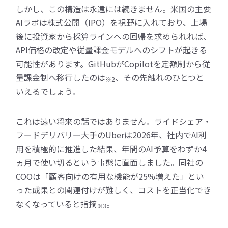
しかし、この構造は永遠には続きません。米国の主要
AIラボは株式公開（IPO）を視野に入れており、上場
後に投資家から採算ラインへの回帰を求められれば、
API価格の改定や従量課金モデルへのシフトが起きる
可能性があります。GitHubがCopilotを定額制から従
量課金制へ移行したのは
、その先触れのひとつと
※2
いえるでしょう。
これは遠い将来の話ではありません。ライドシェア・
フードデリバリー大手のUberは2026年、社内でAI利
用を積極的に推進した結果、年間のAI予算をわずか4
ヵ月で使い切るという事態に直面しました。同社の
COOは「顧客向けの有用な機能が25%増えた」とい
った成果との関連付けが難しく、コストを正当化でき
なくなっていると指摘
。
※3