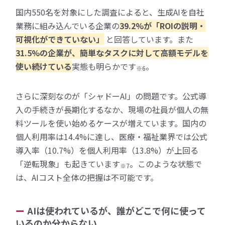
国内550名を対象にした調査によると、生成AIを自社
業務に組み込んでいる企業の
39.2%が「ROIの説明・
可視化ができていない」
と回答しています。また
31.5%の企業が、簡単なタスクに対して高額モデルを
使い続けている
実態も明らかです
。
※6
さらに深刻なのが「シャドーAI」の問題です。公式導
入の手続きが長期化するなか、現場の社員が個人の無
料ツールを使い始めるケースが増えています。国内の
個人利用率は14.4%に達し、医療・福祉業界では公式
導入率（10.7%）を個人利用率（13.8%）が上回る
「逆転現象」も起きています
。このような状態で
※7
は、AIコスト全体の把握は不可能です。
AIは使われているが、誰がどこで何に使って
いるのか分からない