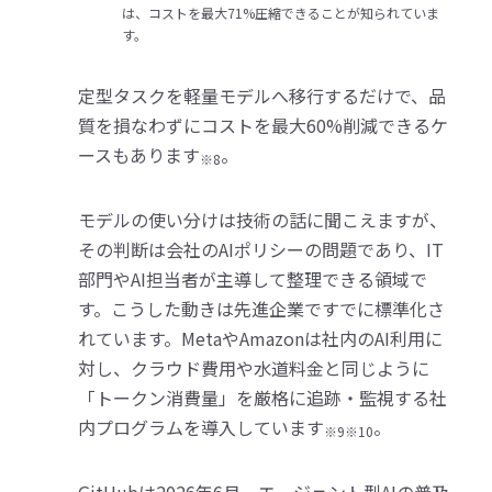
は、コストを最大71%圧縮できることが知られていま
す。
定型タスクを軽量モデルへ移行するだけで、品
質を損なわずにコストを最大60%削減できるケ
ースもあります
。
※8
モデルの使い分けは技術の話に聞こえますが、
その判断は会社のAIポリシーの問題であり、IT
部門やAI担当者が主導して整理できる領域で
す。こうした動きは先進企業ですでに標準化さ
れています。MetaやAmazonは社内のAI利用に
対し、クラウド費用や水道料金と同じように
「トークン消費量」を厳格に追跡・監視する社
内プログラムを導入しています
。
※9※10
GitHubは2026年6月、エージェント型AIの普及