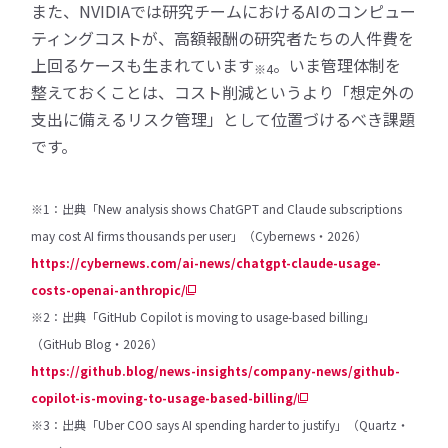
また、NVIDIAでは研究チームにおけるAIのコンピュー
ティングコストが、高額報酬の研究者たちの人件費を
上回るケースも生まれています
。いま管理体制を
※4
整えておくことは、コスト削減というより「想定外の
支出に備えるリスク管理」として位置づけるべき課題
です。
※1：出典「New analysis shows ChatGPT and Claude subscriptions
may cost AI firms thousands per user」（Cybernews・2026）
https://cybernews.com/ai-news/chatgpt-claude-usage-
costs-openai-anthropic/
※2：出典「GitHub Copilot is moving to usage-based billing」
（GitHub Blog・2026）
https://github.blog/news-insights/company-news/github-
copilot-is-moving-to-usage-based-billing/
※3：出典「Uber COO says AI spending harder to justify」（Quartz・