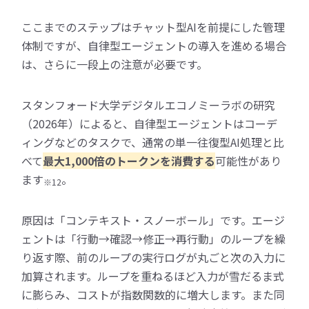
ここまでのステップはチャット型AIを前提にした管理
体制ですが、自律型エージェントの導入を進める場合
は、さらに一段上の注意が必要です。
スタンフォード大学デジタルエコノミーラボの研究
（2026年）によると、自律型エージェントはコーデ
ィングなどのタスクで、通常の単一往復型AI処理と比
べて
最大1,000倍のトークンを消費する
可能性があり
ます
。
※12
原因は「コンテキスト・スノーボール」です。エージ
ェントは「行動→確認→修正→再行動」のループを繰
り返す際、前のループの実行ログが丸ごと次の入力に
加算されます。ループを重ねるほど入力が雪だるま式
に膨らみ、コストが指数関数的に増大します。また同