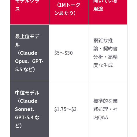
モデルクラ
向いている
（1Mトーク
ス
用途
ンあたり）
最上位モデ
複雑な推
ル
論・契約書
（Claude
$5〜$30
分析・高精
Opus、GPT-
度な生成
5.5 など）
中位モデル
（Claude
標準的な業
Sonnet、
$1.75〜$3
務処理・社
GPT-5.4 な
内Q&A
ど）