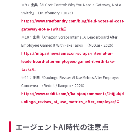
※9：出典「AI Cost Control: Why You Need a Gateway, Not a
Switch」（Truefoundry・2026）
https://www.truefoundry.com/blog/field-notes-ai-cost-
gateway-not-a-switch
※10：出典「Amazon Scraps Internal AI Leaderboard After
Employees Gamed It With Fake Tasks」（MLQ.ai・2026）
https://mlq.ai/news/amazon-scraps-internal-ai-
leaderboard-after-employees-gamed-it-with-fake-
tasks/
※11：出典「Duolingo Revises AI Use Metrics After Employee
Concerns」（Reddit / Kainjoo・2026）
https://www.reddit.com/r/kainjoo/comments/1tijjuk/d
uolingo_revises_ai_use_metrics_after_employee/
エージェントAI時代の注意点