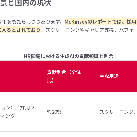
背景と国内の現状
な変化をもたらしつつあります。
McKinseyのレポートでは、
囲に入るとされており
、スクリーニングやキャリア支援、パフォ
。
HR領域における生成AIの貢献領域と割合
貢献割合（全体
主な用途
比）
ション）／採用プ
約20%
スクリーニング
ディング