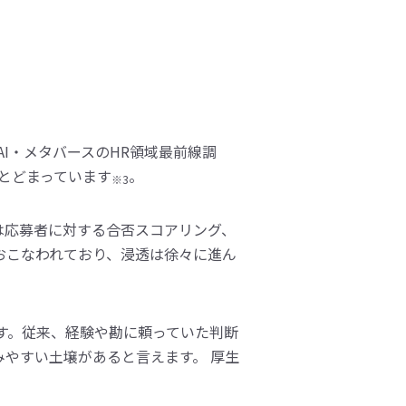
）
I・メタバースのHR領域最前線調
にとどまっています
。
※3
は応募者に対する合否スコアリング、
おこなわれており、浸透は徐々に進ん
す。従来、経験や勘に頼っていた判断
みやすい土壌があると言えます。 厚生