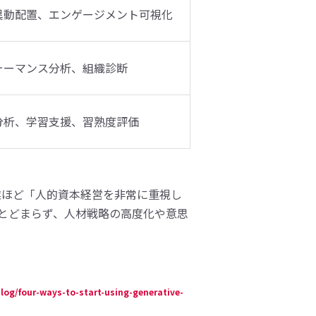
異動配置、エンゲージメント可視化
ォーマンス分析、組織診断
分析、学習支援、習熟度評価
業ほど「人的資本経営を非常に重視し
にとどまらず、人材戦略の高度化や意思
log/four-ways-to-start-using-generative-