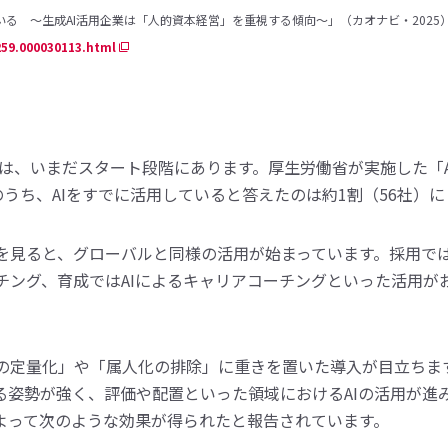
いる 〜生成AI活用企業は「人的資本経営」を重視する傾向〜」（カオナビ・2025
259.000030113.html
入は、いまだスタート段階にあります。厚生労働省が実施した「A
のうち、AIをすでに活用していると答えたのは約1割（56社）
を見ると、グローバルと同様の活用が始まっています。採用で
チング、育成ではAIによるキャリアコーチングといった活用が
の定量化」や「属人化の排除」に重きを置いた導入が目立ちま
る姿勢が強く、評価や配置といった領域におけるAIの活用が進
によって次のような効果が得られたと報告されています。