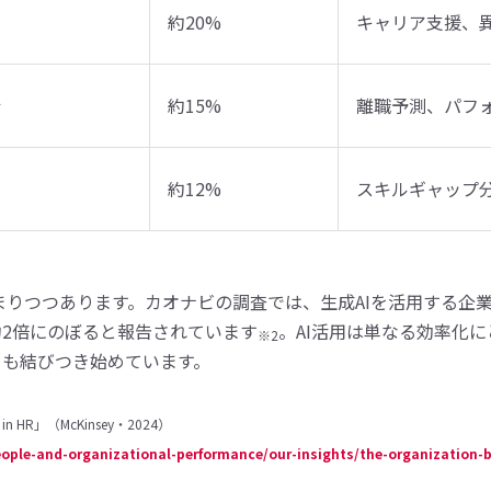
約20%
キャリア支援、
析
約15%
離職予測、パフ
約12%
スキルギャップ
高まりつつあります。カオナビの調査では、生成AIを活用する企
2倍にのぼると報告されています
。AI活用は単なる効率化
※2
とも結びつき始めています。
 AI in HR」（McKinsey・2024）
ople-and-organizational-performance/our-insights/the-organization-b