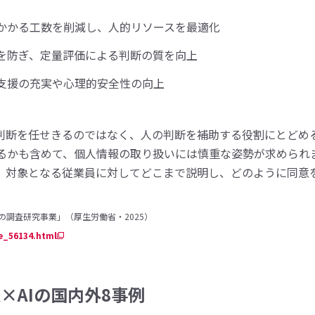
かかる工数を削減し、人的リソースを最適化
を防ぎ、定量評価による判断の質を向上
支援の充実や心理的安全性の向上
に判断を任せきるのではなく、人の判断を補助する役割にとどめ
るかも含めて、個人情報の取り扱いには慎重な姿勢が求められま
、対象となる従業員に対してどこまで説明し、どのように同意
の調査研究事業」（厚生労働省・2025）
e_56134.html
×AIの国内外8事例