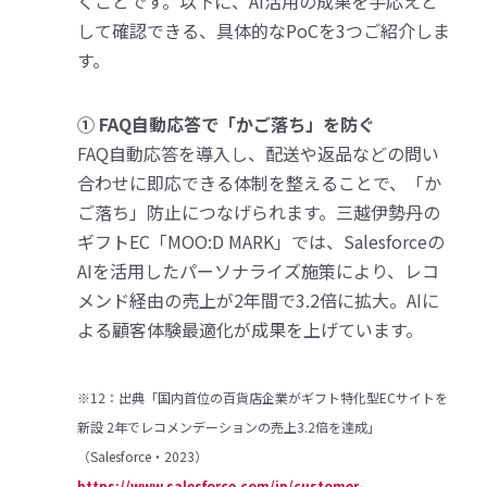
くことです。以下に、AI活用の成果を手応えと
して確認できる、具体的なPoCを3つご紹介しま
す。
① FAQ自動応答で「かご落ち」を防ぐ
FAQ自動応答を導入し、配送や返品などの問い
合わせに即応できる体制を整えることで、「か
ご落ち」防止につなげられます。三越伊勢丹の
ギフトEC「MOO:D MARK」では、Salesforceの
AIを活用したパーソナライズ施策により、レコ
メンド経由の売上が2年間で3.2倍に拡大。AIに
よる顧客体験最適化が成果を上げています。
※12：出典「国内首位の百貨店企業がギフト特化型ECサイトを
新設 2年でレコメンデーションの売上3.2倍を達成」
（Salesforce・2023）
https://www.salesforce.com/jp/customer-