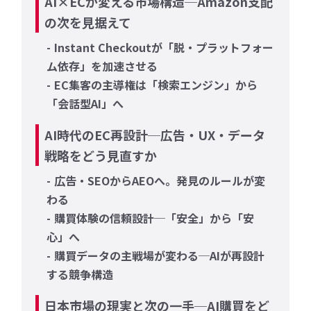
AI×ECが変える市場構造─Amazon支配
の次を見据えて
Instant Checkoutが「脱・プラットフォー
ム依存」を加速させる
EC集客の主導権は「検索エンジン」から
「会話型AI」へ
AI時代のEC再設計─広告・UX・データ
戦略をどう見直すか
広告・SEOからAEOへ。発見のルールが変
わる
購買体験の信頼設計─「安全」から「安
心」へ
購買データの主戦場が変わる─AIが再設計
する競争構造
日本市場の現実と次の一手─AI購買をど