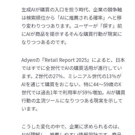
生成AIが購買の入口を担う時代、企業の競争軸
は検索順位から「AIに推薦される確率」へと移
り変わりつつあります。ユーザーが「探す」前
にAIが商品を提示する――そんな購買行動が現実に
なりつつあるのです。
Adyenの『Retail Report 2025』によると、日本
ではすでに全世代でAIの購買活用が進行してい
ます。Z世代の27％、ミレニアル世代の13％が
AIを通じて購買をおこない、特に44〜59歳のX
世代では過去1年で利用率が59％増加。AIが購買
行動の主流ツールになりつつある現実を示して
います。
こうした変化の中で、企業に求められるのは、
AIが理解し、推薦しやすい情報設計です。商品