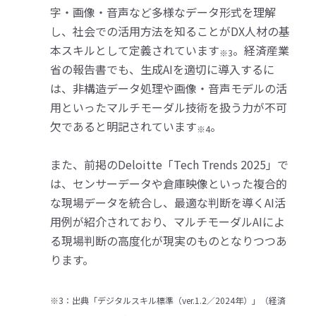
字・画像・音声など多様なデータ形式を理解
し、社会での活用方法を知ることがDX人材の基
本スキルとして定義されています
。経済産業
※3
省の報告書でも、生成AIを適切に導入するに
は、非構造データ処理や画像・音声モデルの活
用といったマルチモーダル技術を扱う力が不可
欠であると明記されています
。
※4
また、前掲のDeloitte「Tech Trends 2025」で
は、センサーデータや倉庫映像といった複合的
な現場データを統合し、最適な判断を導くAI活
用例が紹介されており、マルチモーダルAIによ
る現場判断の高度化が現実のものとなりつつあ
ります。
※3：出典「デジタルスキル標準（ver.1.2／2024年）」（経済