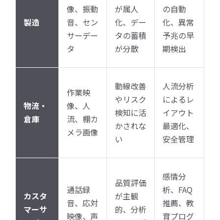
像、振動
が属人
の自動
製造
音、セン
化、デー
化、異常
サーデー
タの蓄積
予兆の早
タ
が分散
期検出
動線改善
人流分析
作業映
やリスク
によるレ
物流・
像、人
検知に活
イアウト
倉庫
流、棚カ
かされな
最適化、
メラ画像
い
安全管理
感情分
品質評価
通話録
析、FAQ
カスタ
が主観
音、応対
推薦、教
マーサ
的、分析
映像、声
育プログ