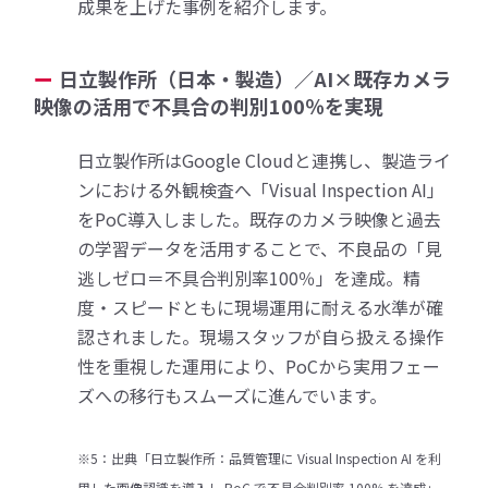
成果を上げた事例を紹介します。
日立製作所（日本・製造）／AI×既存カメラ
映像の活用で不具合の判別100％を実現
日立製作所はGoogle Cloudと連携し、製造ライ
ンにおける外観検査へ「Visual Inspection AI」
をPoC導入しました。既存のカメラ映像と過去
の学習データを活用することで、不良品の「見
逃しゼロ＝不具合判別率100％」を達成。精
度・スピードともに現場運用に耐える水準が確
認されました。現場スタッフが自ら扱える操作
性を重視した運用により、PoCから実用フェー
ズへの移行もスムーズに進んでいます。
※5：出典「日立製作所：品質管理に Visual Inspection AI を利
用した画像認識を導入し PoC で不具合判別率 100% を達成」