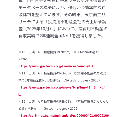
進。自社開発のAI賃料予測ツールや建物情報の
データベース構築により、迅速かつ効率的な買
取体制を整えています。その結果、東京商工リ
サーチによる「投資用不動産会社の売上原価調
査（2025年10月）」において、投資用不動産の
買取実績で2年連続全国No.1を獲得しました。
※10：出典「AI不動産投資 RENOSY」（GA technologies・
2026）
https://www.ga-tech.co.jp/services/renosy/
※11：出典「AI不動産投資のRENOSY、投資用不動産の買取実
績で2年連続全国No.1を獲得」（GA technologies・2025）
https://www.ga-tech.co.jp/news/b_p8unvt3m2nfikd/
※12：出典「AI不動産投資のRENOSY、『不動産投資かんたんAI
診断』を開始」（GA technologies・2026）
https://prtimes.jp/main/html/rd/p/000000401.00002106