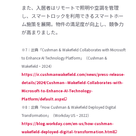
また、入居者はリモートで照明や空調を管理
し、スマートロックを利用できるスマートホー
ム施策を展開。物件の満足度が向上し、競争力
が高まりました。
※7：出典「Cushman & Wakefield Collaborates with Microsoft
to Enhance AI Technology Platform」（Cushman &
Wakefield・2024）
https://ir.cushmanwakefield.com/news/press-release-
details/2024/Cushman--Wakefield-Collaborates-with-
Microsoft-to-Enhance-AI-Technology-
Platform/default.aspx
※8：出典「How Cushman & Wakefield Deployed Digital
Transformation」（Workday US・2022）
https://blog.workday.com/en-us/how-cushman-
wakefield-deployed-digital-transformation.html