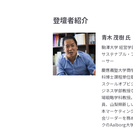
登壇者紹介
青木 茂樹 氏
駒澤大学 経営学
サステナブル・
ーサー
慶應義塾大学商
科博士課程単位
スクールオブビ
ジネス学部教授な
場戦略学科教授
員、山梨県新し
本マーケティン
会リーダーを務め
クのAalbor