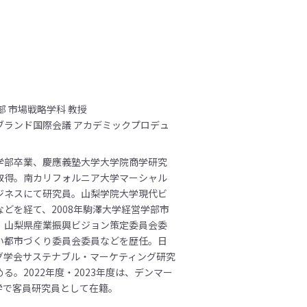
部 市場戦略学科 教授
ブランド国際会議 アカデミックプロデュ
学部卒業、慶應義塾大学大学院商学研究
取得。南カリフォルニア大学マーシャル
ジネスにて研究員。山梨学院大学現代ビ
どを経て、2008年駒澤大学経営学部市
。山梨県産業振興ビジョン策定委員会委
い都市づくり委員会委員などを歴任。日
グ学会サステナブル・マーケティング研究
る。2022年度・2023年度は、デンマー
g大学で客員研究員として在籍。