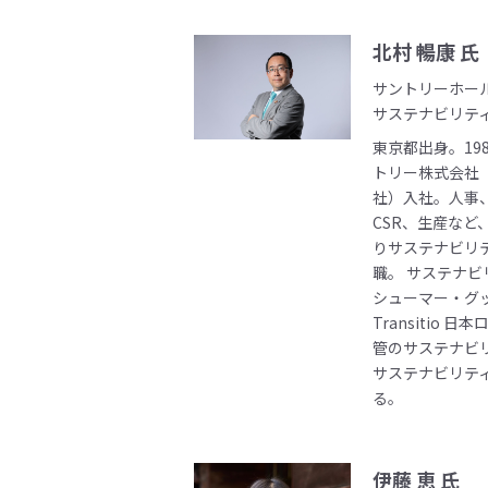
北村 暢康 氏
サントリーホー
サステナビリテ
東京都出身。19
トリー株式会社
社）入社。人事
CSR、生産など
りサステナビリテ
職。 サステナ
シューマー・グッ
Transitio
管のサステナビ
サステナビリテ
る。
伊藤 恵 氏