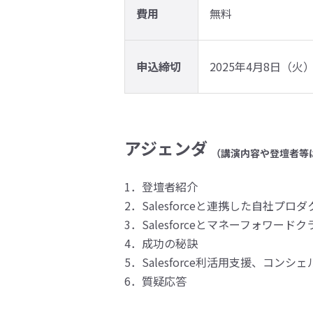
費用
無料
申込締切
2025年4月8日（火） 
アジェンダ
（講演内容や登壇者等
1．登壇者紹介
2．Salesforceと連携した自社プ
3．Salesforceとマネーフォワ
4．成功の秘訣
5．Salesforce利活用支援、コンシ
6．質疑応答