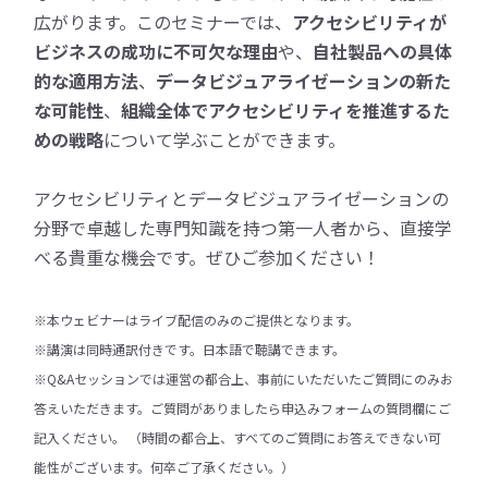
広がります。このセミナーでは、
アクセシビリティが
ビジネスの成功に不可欠な理由
や、
自社製品への具体
的な適用方法
、
データビジュアライゼーションの新た
な可能性
、
組織全体でアクセシビリティを推進するた
めの戦略
について学ぶことができます。
アクセシビリティとデータビジュアライゼーションの
分野で卓越した専門知識を持つ第一人者から、直接学
べる貴重な機会です。ぜひご参加ください！
※本ウェビナーはライブ配信のみのご提供となります。
※講演は同時通訳付きです。日本語で聴講できます。
※Q&Aセッションでは運営の都合上、事前にいただいたご質問にのみお
答えいただきます。
ご質問がありましたら申込みフォームの質問欄にご
記入ください。 （時間の都合上、すべてのご質問にお答えできない可
能性がございます。何卒ご了承ください。）