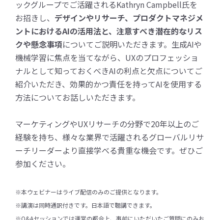
ックグループでご活躍されるKathryn Campbell氏を
お招きし、
デザインやリサーチ、プロダクトマネジメ
ントにおけるAIの活用法と、注意すべき潜在的なリス
クや懸念事項
についてご説明いただきます。生成AIや
機械学習に焦点を当てながら、UXのプロフェッショ
ナルとして知っておくべきAIの利点と欠点についてご
紹介いただき、効果的かつ責任を持ってAIを使用する
方法についてお話しいただきます。
マーケティングやUXリサーチの分野で20年以上のご
経験を持ち、様々な業界で活躍されるグローバルリサ
ーチリーダーより直接学べる貴重な機会です。ぜひご
参加ください。
※本ウェビナーはライブ配信のみのご提供となります。
※講演は同時通訳付きです。日本語で聴講できます。
※Q&Aセッションでは運営の都合上、事前にいただいたご質問にのみお