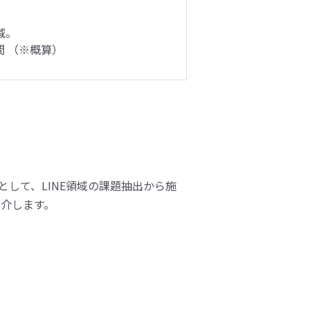
減。
間 （※概算）
として、LINE領域の課題抽出から施
紹介します。