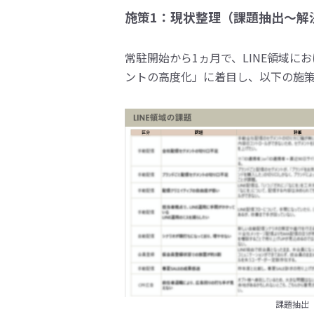
施策1：現状整理（課題抽出～解
常駐開始から1ヵ月で、LINE領域
ントの高度化」に着目し、以下の施
課題抽出