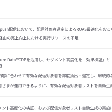
NE push配信において、配信対象者選定によるROAS最適化をお
NE経由の売上向上における実行リソースの不足
easure Data™CDPを活用し、セグメント高度化を「効果検証
施
内容に合わせて有効な配信対象者を都度抽出・選定し、継続的
者さまが運用できるように、有効な配信対象者リストを自動生
メント高度化の検証、および配信対象者リスト自動生成の実施