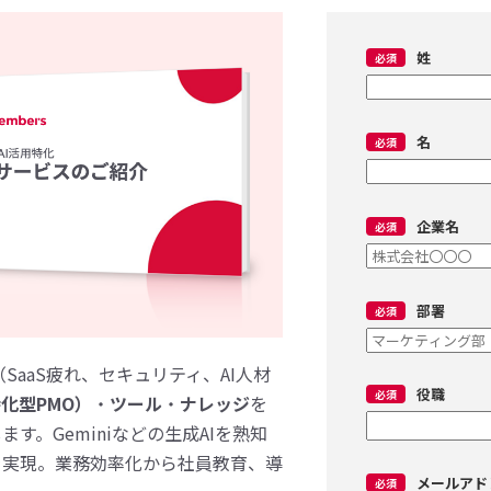
姓
名
企業名
部署
SaaS疲れ、セキュリティ、AI人材
役職
特化型PMO）
・
ツール
・
ナレッジ
を
す。Geminiなどの生成AIを熟知
を実現。業務効率化から社員教育、導
メールアド