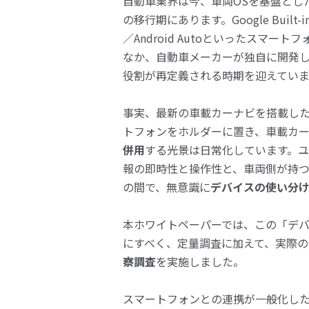
自動車業界は​今、​車両OSを​基盤とし
の​移行期に​あります。​Google Built-i
／Android Autoと​いった​スマート
なか、​自動車メーカーが​独自に​開発し
役割が​再定義される​時期を​迎えていま
事実、​最新の​車載カーナビを​搭載した
トフォンを​ホルダーに​置き、​車載カ
併用
する​光景は​日常化しています。​
報の​即時性と​操作性と、​車両側が​持つ
の​間で、​無意識に​
デバイスの​使い分
本ホワイトペーパーでは、​この​「デバ
に​すべく、​定量調査に​加えて、​実際の
察調査
を​実施しました。​
スマートフォンとの​連携が​一般化した