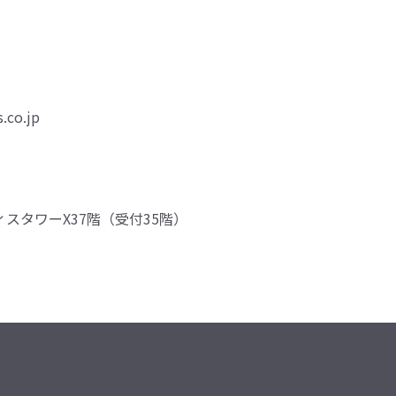
.co.jp
ィスタワーX37階（受付35階）