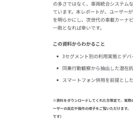
の​多さではなく、​車両統合システムな
ています。​本レポートが、​ユーザーが​
を​明らかにし、​次世代の​車載カーナビ​
一助と​なれば​幸いです。​
この資料からわかること
3セグメント別の利用実態とデバ
同乗行動観察から抽出した潜在的な
スマートフォン併用を前提とし
※資料をダウンロードしてくれた方限定で、実際
ーザーの反応や操作の様子をご覧いただけます。
です）