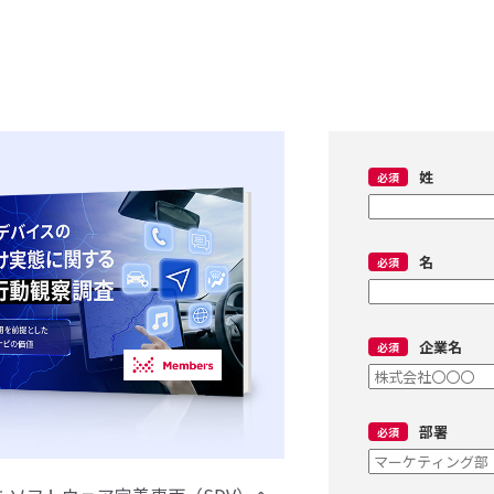
姓
名
企業名
部署