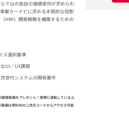
らではの​独自の​価値提供が​求められ
車載カーナビに​求める​本質的な​役割
（HMI）​開発戦略を​構築する​ための​
イス選択基準
UI／UX課題
た次世代システムの開発要件
の調査動画をプレゼント！実際に運転しているユ
（動画は資料内の二次元コードからアクセス可能