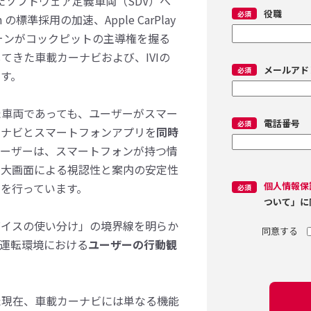
た​ソフトウェア定義車両​（SDV）​へ
役職
n の​標準採用の​加速、​Apple CarPlay
フォンが​コックピットの​主導権を​握る​
てきた​車載カーナビおよび、​IVIの​
メールアド
す。​
​車両であっても、​ユーザーが​スマー
電話番号
ーナビと​スマートフォンアプリを
​同時
ユーザーは、​スマートフォンが​持つ情
​大画面に​よる​視認性と​案内の​安定性
個人情報保
け
を​行っています。​
ついて」に
イスの​使い分け」の​境界線を​明らか
​運転環境に​おける​
ユーザーの​行動観
​現在、​車載カーナビには​単なる​機能