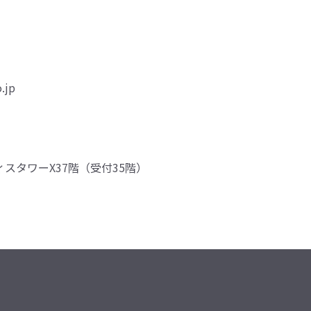
.jp
ィスタワーX37階（受付35階）