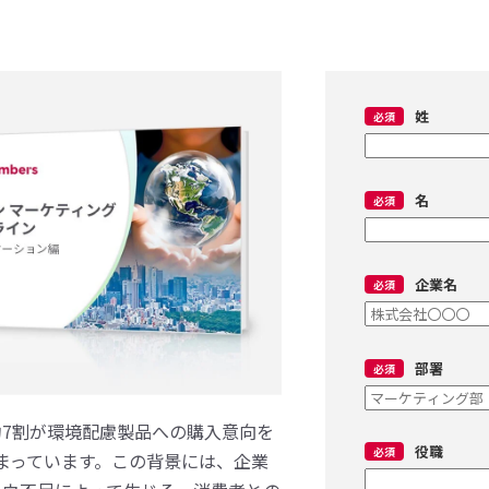
姓
名
企業名
部署
7割が環境配慮製品への購入意向を
役職
まっています。この背景には、企業