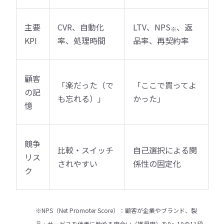
主要
CVR、自動化
LTV、NPS
、返
※
KPI
率、処理時間
品率、再契約率
顧客
「楽だった（で
「ここで買ってよ
の記
も忘れる）」
かった」
憶
競争
比較・スイッチ
自己選択による関
リス
されやすい
係性の固定化
ク
※NPS（Net Promoter Score）：顧客が企業やブランド、製
品・サービスを他者に勧める度合い（推奨度）を0〜10の11段