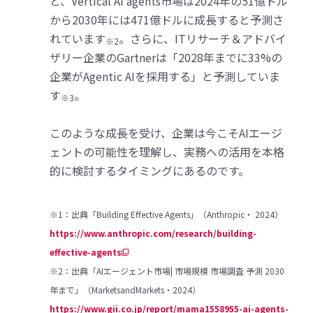
と、Vertical AI agents市場は2024年の51億ドル
から2030年には471億ドルに成長すると予測さ
れています
。さらに、ITリサーチ＆アドバイ
※2
ザリー企業のGartnerは「2028年までに33%の
企業がAgentic AIを採用する」と予測していま
す
。
※3
このような成長を受け、企業は今こそAIエージ
ェントの可能性を理解し、実務への活用を本格
的に検討するタイミングにあるのです。
※1：出典「Building Effective Agents」（Anthropic・ 2024）
https://www.anthropic.com/research/building-
effective-agents
※2：出典「AIエージェント市場| 市場規模 市場調査 予測 2030
年まで」（MarketsandMarkets・2024）
https://www.gii.co.jp/report/mama1558955-ai-agents-