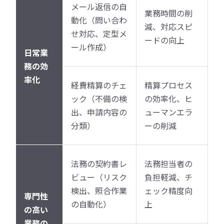
メール返信の自
業務時間の削
動化（問い合わ
減、対応スピ
せ対応、定型メ
ードの向上
ール作成）
日常業
務の効
率化
経費精算のチェ
精算プロセス
ック（不備の検
の効率化、ヒ
出、申請内容の
ューマンエラ
分類）
ーの削減
法務の契約書レ
法務担当者の
ビュー（リスク
負担軽減、チ
検出、照合作業
ェック精度向
専門性
の自動化）
上
の高い
業務の