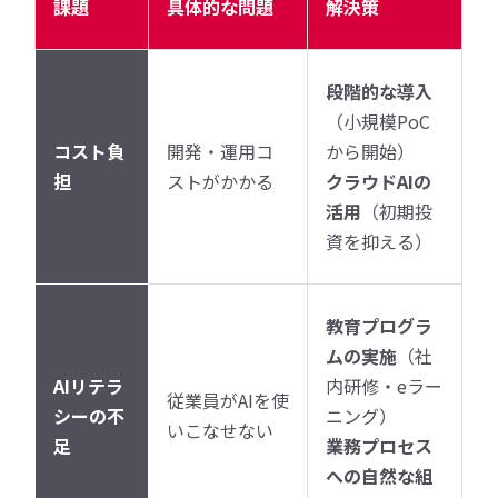
課題
具体的な問題
解決策
段階的な導入
（小規模PoC
コスト負
開発・運用コ
から開始）
担
ストがかかる
クラウドAIの
活用
（初期投
資を抑える）
教育プログラ
ムの実施
（社
AIリテラ
内研修・eラー
従業員がAIを使
シーの不
ニング）
いこなせない
足
業務プロセス
への自然な組