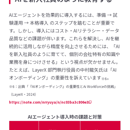
AIエージェントを効果的に導入するには、準備 → 試
験運用 → 本格導入 のステップを踏むことが重要で
す。しかし、導入にはコスト・AIリテラシー・データ
品質などの課題が伴います。これらを解決し、AIを継
続的に活用しながら精度を向上させるためには、「AI
を新入社員のように育てて、個別の会社特有の知識や
業務を身につけさせる」という視点が欠かせません。
たとえば、LayerX 部門執行役員の中村龍矢氏は「AI
オンボーディング」の重要性を訴えています
。
※6
※6：出典「『AIオンボーディング』の重要性とAi Workforceの挑戦」
（LayerX・2024）
https://note.com/nrryuya/n/nc03ba3c806e3
AIエージェント導入時の課題と対策