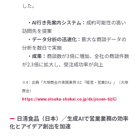
した。
・AI行き先案内システム：
成約可能性の高い
訪問先を提案
・データ分析の迅速化：
膨大な商談データの
分析を数日で実施
・成果：
商談数が3倍に増加、全社の商談件数
が2.3倍に拡大し、受注成功率が向上
※4：出典「大塚商会の実践事例 02 『経営・営業DX』」（大塚
商会）
https://www.otsuka-shokai.co.jp/dx/jissen-02/
日清食品（日本）／生成AIで営業業務の効率
化とアイデア創出を加速