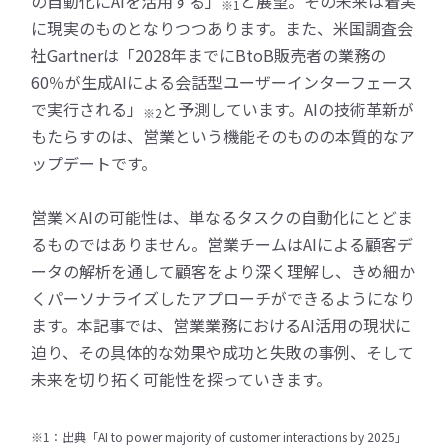
の自動化にAIを活用する」
と展望。その未来は着実
※1
に現実のものとなりつつあります。また、米国調査会
社Gartnerは「2028年までにBtoB販売者の業務の
60％が生成AIによる会話型ユーザーインターフェース
で実行される」
と予測しています。AIの技術革新が
※2
もたらすのは、営業という機能そのものの本質的なア
ップデートです。
営業×AIの可能性は、単なるタスクの自動化にとどま
るものではありません。営業チームはAIによる顧客デ
ータの解析を通して顧客をより深く理解し、きめ細か
くパーソナライズしたアプローチができるようになり
ます。本記事では、営業業務におけるAI活用の現状に
迫り、その具体的な効果や成功と失敗の事例、そして
未来を切り拓く可能性を探っていきます。
※1：出典「AI to power majority of customer interactions by 2025」