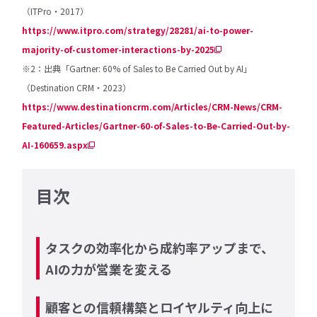
（ITPro・2017）
https://www.itpro.com/strategy/28281/ai-to-power-
majority-of-customer-interactions-by-2025
※2：出典「Gartner: 60% of Sales to Be Carried Out by AI」
（Destination CRM・
2023
）
https://www.destinationcrm.com/Articles/CRM-News/CRM-
Featured-Articles/Gartner-60-of-Sales-to-Be-Carried-Out-by-
AI-160659.aspx
目次
タスクの効率化から成約率アップまで、
AIの力が営業を変える
顧客との信頼構築とロイヤルティ向上に