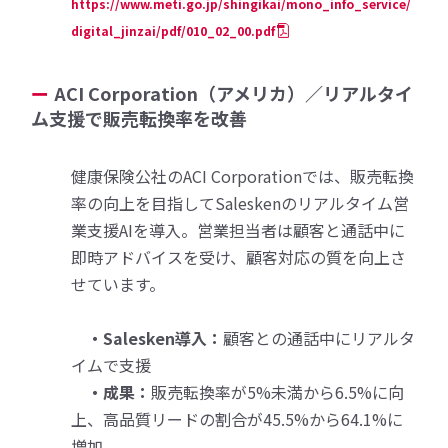
https://www.meti.go.jp/shingikai/mono_info_service/
digital_jinzai/pdf/010_02_00.pdf
ACI Corporation（アメリカ）／リアルタイ
ム支援で販売転換率を改善
健康保険公社のACI Corporationでは、販売転換
率の向上を目指してSaleskenのリアルタイム営
業支援AIを導入。営業担当者は顧客と通話中に
即時アドバイスを受け、顧客対応の質を向上さ
せています。
・Salesken導入：
顧客との通話中にリアルタ
イムで支援
・成果：
販売転換率が5%未満から6.5%に向
上、高品質リードの割合が45.5%から64.1%に
増加