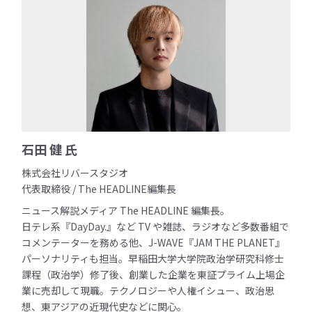
石田 健 氏
株式会社リバースタジオ
代表取締役 / The HEADLINE編集長
ニュース解説メディア The HEADLINE 編集長。
日テレ系『DayDay.』など TV や雑誌、ラジオなど多数番組で
コメンテーターを務める他、J-WAVE『JAM THE PLANET』
パーソナリティも担当。早稲田大学大学院政治学研究科修士
課程（政治学）修了後、創業した企業を東証プライム上場企
業に売却して現職。テクノロジーや人権イシュー、政治思
想、東アジアの近現代史などに関心。