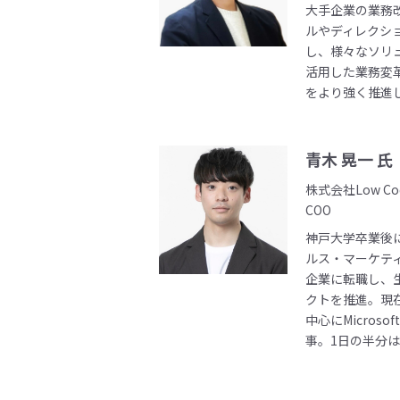
大手企業の業務
ルやディレクシ
し、様々なソリ
活用した業務変
をより強く推進
青木 晃一 氏
株式会社Low Co
COO
神戸大学卒業後
ルス・マーケテ
企業に転職し、
クトを推進。現在
中心にMicroso
事。1日の半分は