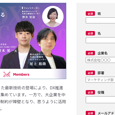
姓
名
企業名
部署
lotといった最新技術の登場により、DX推進
役職
を集めています。一方で、大企業を中
の制約が障壁となり、思うように活用
す。
メールアド